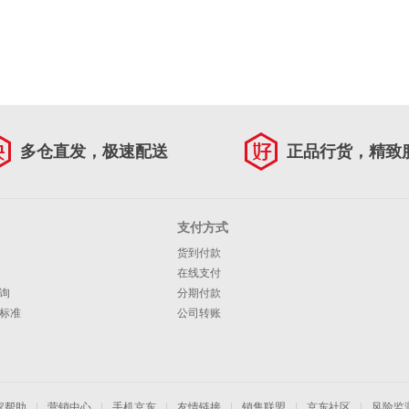
多仓直发，极速配送
正品行货，精致
支付方式
货到付款
在线支付
询
分期付款
标准
公司转账
家帮助
|
营销中心
|
手机京东
|
友情链接
|
销售联盟
|
京东社区
|
风险监