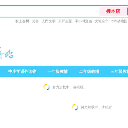
村上春树
莫言
人民文学
东野圭吾
半小时漫画
文城余华
bibi动物园
中小学课外读物
一年级教辅
二年级教辅
三年级教
努力加载中，请稍后...
努力加载中，请稍后...