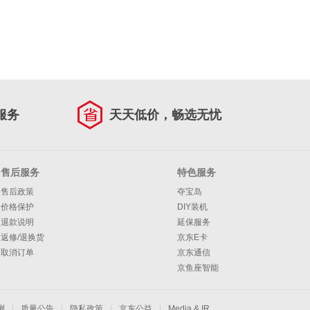
服务
天天低价，畅选无忧
售后服务
特色服务
售后政策
夺宝岛
价格保护
DIY装机
退款说明
延保服务
返修/退换货
京东E卡
取消订单
京东通信
京鱼座智能
测
|
质量公告
|
隐私政策
|
京东公益
|
Media & IR